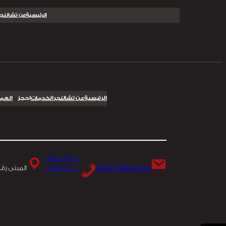
تخطى
الرئيسية
عن تشالنجر
إلى
المحتوى
الرئيسية
عن تشالنجر
الخدمات
احجز
العمل
0097450163030
info@challenger.qa
0097440192020
المبنى رقم 27، المنطقة 40، شارع 820، الطريق الدائري الثالث