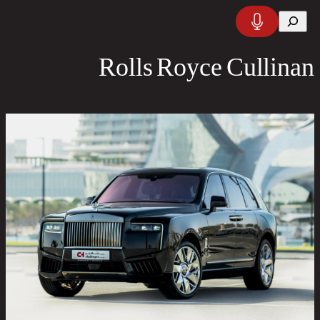
تخطى
البحث
إلى
المحتوى
Rolls Royce Cullinan