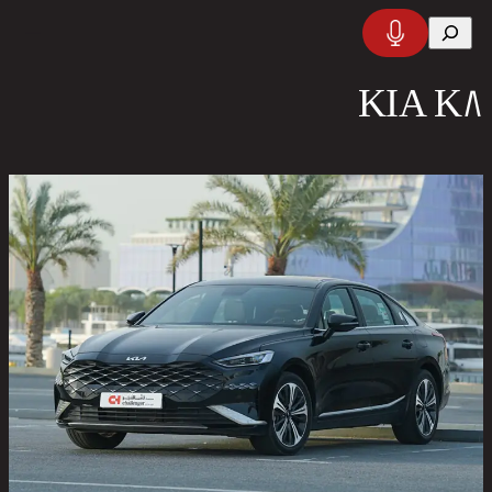
تخطى
البحث
إلى
المحتوى
KIA K8