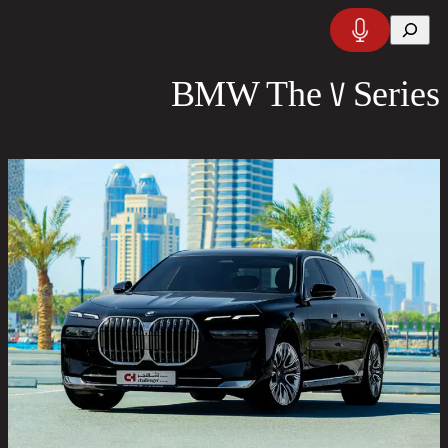
تخطى
البحث
إلى
المحتوى
BMW The 7 Series