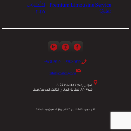
21 أكتوبر،
Premium Limousine Service
Qatar
2025
0097440192020
–
0097450163030
info@challenger.qa
المبنى رقم 27، المنطقة 40،
شارع 820، الطريق الدائري الثالث، الدوحة، قطر
© مجموعة تشالنجر 2025 جميع الحقوق محفوظة