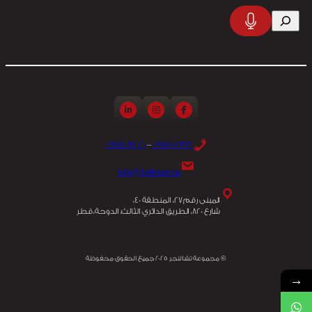
تخطى
البحث
إلى
المحتوى
0097440192020
–
0097450163030
info@challenger.qa
المبنى رقم 27، المنطقة 40،
شارع 820، الطريق الدائري الثالث، الدوحة، قطر
© مجموعة تشالنجر 2025 جميع الحقوق محفوظة
→