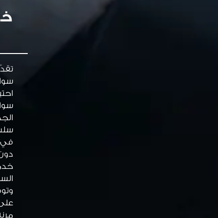
خد
تقدّ
سواء
احتي
سواء
الجد
سلسة
في ا
دون 
خدما
السا
وتوف
على 
مرنة