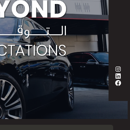
إنستجرام
لينكد إن
فيسبوك